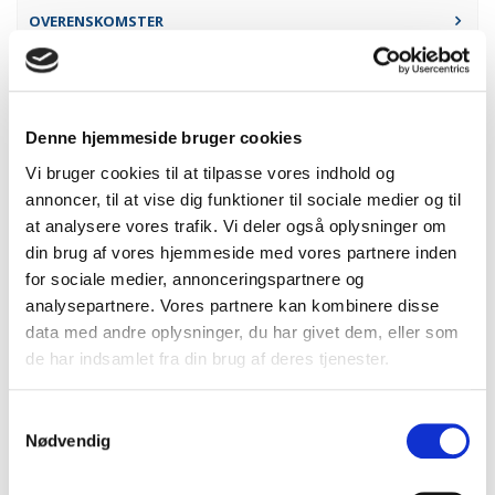
OVERENSKOMSTER
FERIE
BARSEL OG GRAVIDITET
Denne hjemmeside bruger cookies
Vi bruger cookies til at tilpasse vores indhold og
annoncer, til at vise dig funktioner til sociale medier og til
Overenskomster
at analysere vores trafik. Vi deler også oplysninger om
din brug af vores hjemmeside med vores partnere inden
for sociale medier, annonceringspartnere og
analysepartnere. Vores partnere kan kombinere disse
Dansk Erhverv forhandler over 200 overenskomster, der
data med andre oplysninger, du har givet dem, eller som
regulerer væsentlige regler om løn, arbejdstid, opsigelse,
de har indsamlet fra din brug af deres tjenester.
orlov, feriefridage og meget mere.
Læs mere
Samtykkevalg
Nødvendig