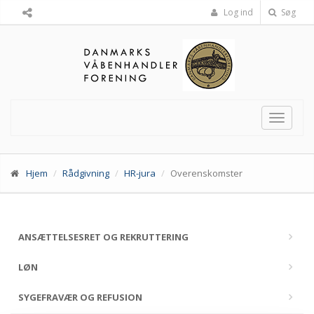
Log ind
Søg
Toggle
navigat
Hjem
Rådgivning
HR-jura
Overenskomster
ANSÆTTELSESRET OG REKRUTTERING
LØN
SYGEFRAVÆR OG REFUSION