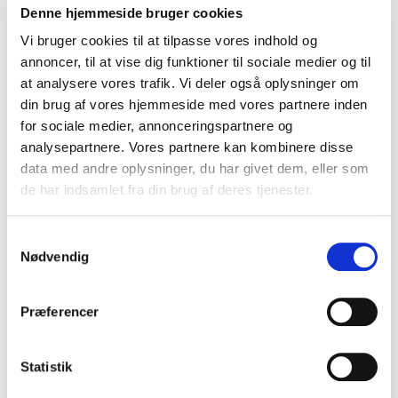
efterspørger.
Bemærk, at nogle af ydelserne kan kræve
Denne hjemmeside bruger cookies
jeres Dansk Erhverv-login.
Vi bruger cookies til at tilpasse vores indhold og
Derudover kan du bl.a. finde kontraktskabeloner til
annoncer, til at vise dig funktioner til sociale medier og til
forskellige situationer og en række rådgivende pjecer med
at analysere vores trafik. Vi deler også oplysninger om
forskellige temaer om alt fra håndtering af barsel og elever
din brug af vores hjemmeside med vores partnere inden
til løn og opsigelse:
for sociale medier, annonceringspartnere og
analysepartnere. Vores partnere kan kombinere disse
Erhvervsjuridiske kontrakter og blanketter
data med andre oplysninger, du har givet dem, eller som
"Gode råd om"-pjecer
de har indsamlet fra din brug af deres tjenester.
Ved specifikke spørgsmål til våbenlovgivningen, kontakt da
sekretariatet for hjælp.
Samtykkevalg
Nødvendig
Præferencer
Statistik