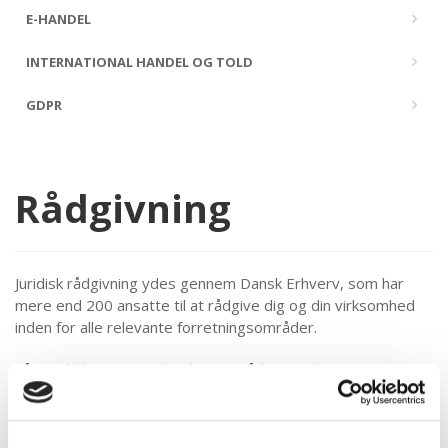
E-HANDEL
INTERNATIONAL HANDEL OG TOLD
GDPR
Rådgivning
Juridisk rådgivning ydes gennem Dansk Erhverv, som har
mere end 200 ansatte til at rådgive dig og din virksomhed
inden for alle relevante forretningsområder.
Få overblik over Dansk Erhvervs rådgivning her.
Danmarks Våbenhandlerforening har i venstre menulinje
udvalgt nogle af de områder, I som medlemmer typisk