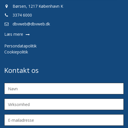
Børsen, 1217 København K
3374 6000
dbvweb@dbvweb.dk
Læs mere
Persondatapolitik
Cookiepolitik
Kontakt os
Navn
Virksomhed
E-
mailadresse