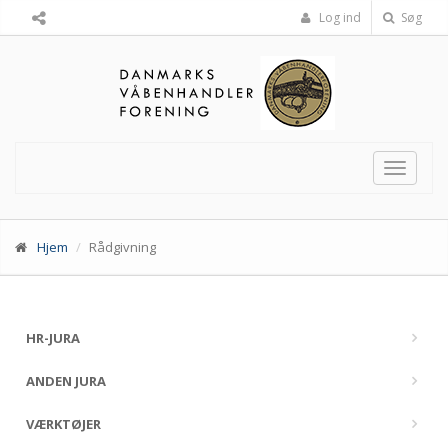
Log ind
Søg
Toggle
navigat
Hjem
Rådgivning
HR-JURA
ANDEN JURA
VÆRKTØJER