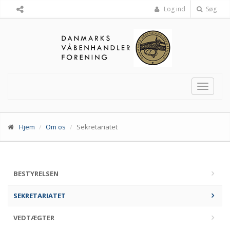
Log ind
Søg
Toggle
navigat
Hjem
Om os
Sekretariatet
BESTYRELSEN
SEKRETARIATET
VEDTÆGTER