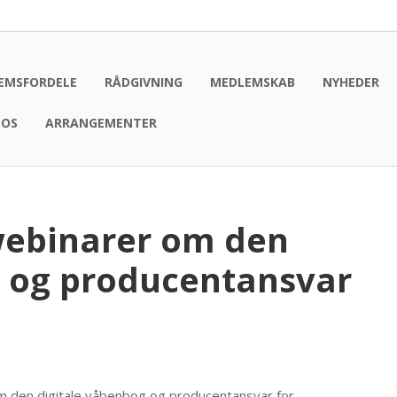
EMSFORDELE
RÅDGIVNING
MEDLEMSKAB
NYHEDER
 OS
ARRANGEMENTER
 webinarer om den
g og producentansvar
m den digitale våbenbog og producentansvar for