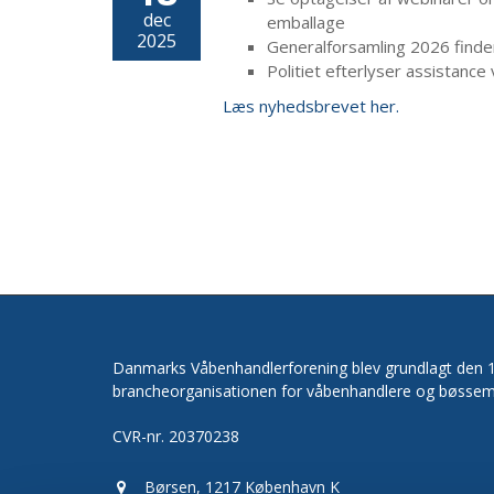
dec
emballage
2025
Generalforsamling 2026 finde
Politiet efterlyser assistance 
Læs nyhedsbrevet her.
Danmarks Våbenhandlerforening blev grundlagt den 15
brancheorganisationen for våbenhandlere og bøssem
CVR-nr. 20370238
Børsen, 1217 København K