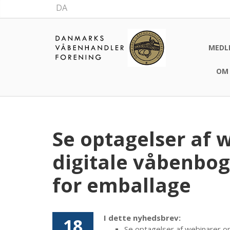
DA
MEDL
OM
Se optagelser af
digitale våbenbo
for emballage
I dette nyhedsbrev:
18
Se optagelser af webinarer o