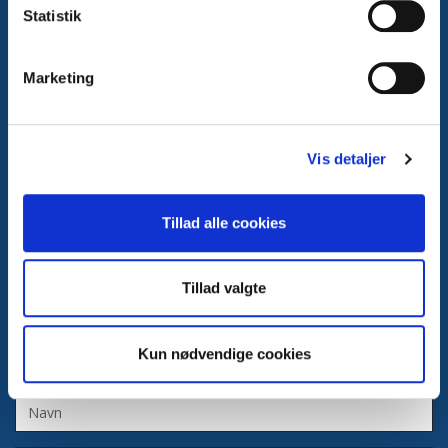
og har været brancheorganisationen for våbenhandlere og
Statistik
bøssemagere i Danmark lige siden.
CVR-nr. 20370238
Marketing
Børsen, 1217 København K
3374 6000
Vis detaljer
dbvweb@dbvweb.dk
Læs mere
Tillad alle cookies
Persondatapolitik
Cookiepolitik
Tillad valgte
Kontakt os
Kun nødvendige cookies
Navn