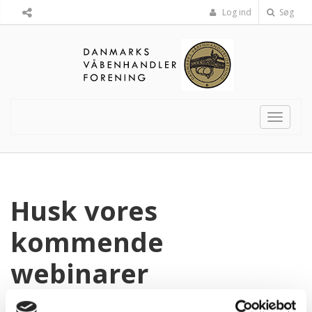
Log ind
Søg
Toggle
navigat
Husk vores
kommende
webinarer