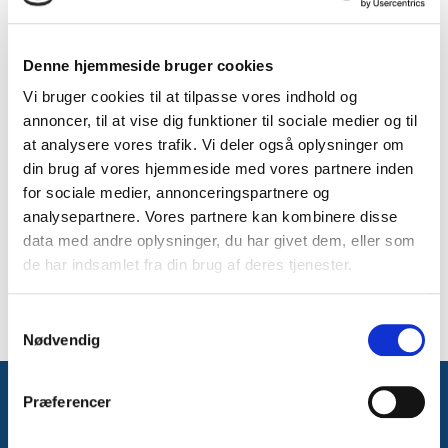
I dette nyhedsbrev:
21
Hør om og se demonstration af DV's digitale
nov
2025
våbenbog til webinar den 27/11
Denne hjemmeside bruger cookies
Forvirret over hvad producentansvar for
emballage betyder? Sæt kryds i kalenderen
Vi bruger cookies til at tilpasse vores indhold og
den 9/12
annoncer, til at vise dig funktioner til sociale medier og til
at analysere vores trafik. Vi deler også oplysninger om
Læs mere her.
din brug af vores hjemmeside med vores partnere inden
for sociale medier, annonceringspartnere og
analysepartnere. Vores partnere kan kombinere disse
data med andre oplysninger, du har givet dem, eller som
de har indsamlet fra din brug af deres tjenester.
Samtykkevalg
Nødvendig
Præferencer
Danmarks Våbenhandlerforening blev grundlagt den 15. juli 1937